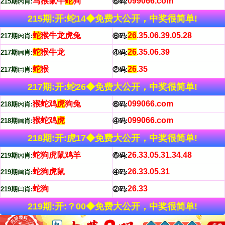
马猴鼠牛
蛇
狗
099066.com
215期㈥肖:
⑥码:
215期:开:蛇14◆免费大公开，中奖很简单!
蛇
猴牛龙虎兔
26
.35.06.39.05.28
217期㈥肖:
⑥码:
蛇
猴牛龙
26
.35.06.39
217期㈣肖:
④码:
蛇
猴
26
.35
217期㈡肖:
②码:
217期:开:蛇26◆免费大公开，中奖很简单!
猴蛇鸡
虎
狗兔
099066.com
218期㈥肖:
⑥码:
猴蛇鸡
虎
099066.com
218期㈣肖:
④码:
218期:开:虎17◆免费大公开，中奖很简单!
蛇狗虎鼠鸡羊
26.33.05.31.34.48
219期㈥肖:
⑥码:
蛇狗虎鼠
26.33.05.31
219期㈣肖:
④码:
蛇狗
26.33
219期㈡肖:
②码:
219期:开:？00◆免费大公开，中奖很简单!