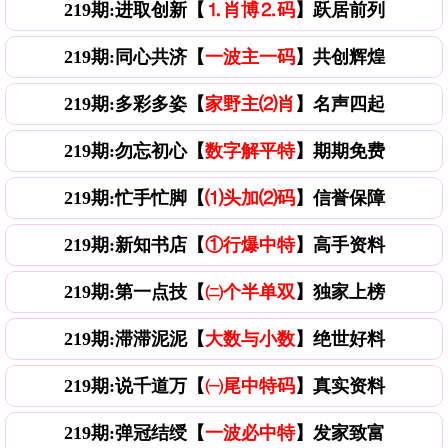
219期:进取创新【
⒈肖博⒉码
】跃居前列
219期:同心共济【
一波主一码
】共创辉煌
219期:多彩多姿【
家野主⑵肖
】名声四起
219期:勿忘初心【
数字解平特
】期期免费
219期:忙手忙脚【
⑴头加⑵码
】信誉保障
219期:新知书店【
①行爆中特
】高手资料
219期:第一点技【
㈡个半单双
】独家上榜
219期:滞滞泥泥【
大数与小数
】绝世好料
219期:说千道万【
㈠尾中特码
】真实资料
219期:弹冠结绶【
一波必中特
】发家致富