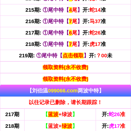
215期:
①尾中特【
4
尾
】
开:
蛇14
准
216期:
①尾中特【
7
尾
】
开:
马37
准
217期:
①尾中特【
6
尾
】
开:
蛇26
准
218期:
①尾中特【
7
尾
】
开:
虎17
准
219期:
①尾中特【
点击领取
】
开:
？00
未
领取资料(永不收费)
领取资料(永不收费)
【刘伯温
099066.com
两波中特】
以往记录已删除，请长期跟踪！
217期
【
蓝波
+绿波
】
开:
蛇26
准
218期
【
蓝波+
绿波
】
开:
虎17
准