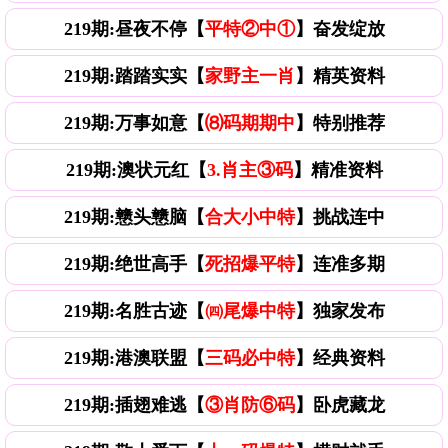
219期:昼夜不停【
平特②中①
】奋发绽放
219期:踏踏实实【
家野主一肖
】精英资料
219期:万事如意【
⑻码期期中
】特别推荐
219期:澳状元红【
3.肖主③码
】精准资料
219期:戆头戆脑【
合大小中特
】挑战连中
219期:绝世高手【
死招爆平特
】连准多期
219期:名胜古迹【
㈣尾爆中特
】独家发布
219期:港澳联盟【
三码必中特
】经典资料
219期:插翅难逃【
③肖防⑥码
】卧虎藏龙