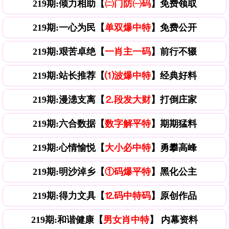
219期:倾力相助【
㈡门防㈠码
】免费领取
219期:一心为民【
单双爆中特
】免费公开
219期:艰苦卓绝【
一肖主一码
】前行不辍
219期:站长推荐【
⑴波爆中特
】经典好料
219期:漫漶支离【
⒉段发大财
】打倒庄家
219期:六合数据【
数字解平特
】期期猛料
219期:心情愉悦【
大小必中特
】勇攀高峰
219期:明沙淖乡【
①码爆平特
】黑化公主
219期:得力文具【
⒓码中特码
】原创作品
219期:和谐健康【
男女肖中特
】 内幕资料