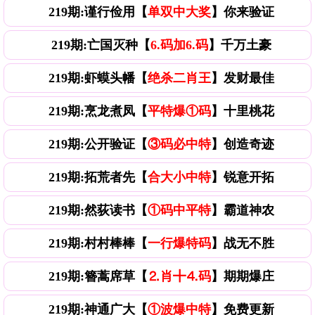
219期:谨行俭用【
单双中大奖
】你来验证
219期:亡国灭种【
6.码加6.码
】千万土豪
219期:虾蟆头幡【
绝杀二肖王
】发财最佳
219期:烹龙煮凤【
平特爆①码
】十里桃花
219期:公开验证【
③码必中特
】创造奇迹
219期:拓荒者先【
合大小中特
】锐意开拓
219期:然荻读书【
①码中平特
】霸道神农
219期:村村棒棒【
一行爆特码
】战无不胜
219期:簪蒿席草【
⒉肖╋⒋码
】期期爆庄
219期:神通广大【
①波爆中特
】免费更新