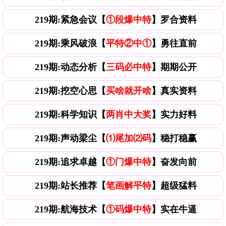
219期:紧急会议【
①段爆中特
】罗合资料
219期:乘风破浪【
平特②中①
】勇往直前
219期:动态分析【
三码必中特
】期期公开
219期:挖空心思【
买啥就开啥
】真实资料
219期:科学知识【
两肖中大奖
】实力好料
219期:声动梁尘【
⑴尾加⑵码
】稳打稳赢
219期:追求卓越【
①门爆中特
】奋发向前
219期:站长推荐【
笔画解平特
】超级猛料
219期:航海技术【
①码爆中特
】实在牛逼